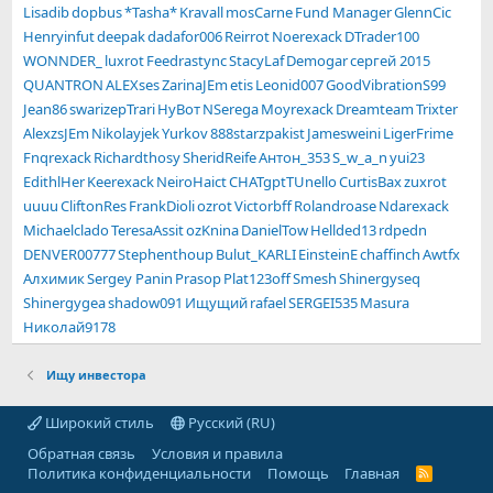
Lisadib
dopbus
*Tasha*
Kravall
mosCarne
Fund Manager
GlennCic
Henryinfut
deepak
dadafor006
Reirrot
Noerexack
DTrader100
WONNDER_
luxrot
Feedrastync
StacyLaf
Demogar
сергей 2015
QUANTRON
ALEXses
ZarinaJEm
etis
Leonid007
GoodVibrationS99
Jean86
swarizepTrari
НуВот
NSerega
Moуrexack
Dreamteam
Trixter
AlexzsJEm
Nikolayjek
Yurkov
888starzpakist
Jamesweini
LigerFrime
Fnqrexack
Richardthosy
SheridReife
Антон_353
S_w_a_n
yui23
EdithlHer
Keerexack
NeiroHaict
CHATgptTUnello
CurtisBax
zuxrot
uuuu
CliftonRes
FrankDioli
ozrot
Victorbff
Rolandroase
Ndarexack
Michaelclado
TeresaAssit
ozKnina
DanielTow
Hellded13
rdpedn
DENVER00777
Stephenthoup
Bulut_KARLI
EinsteinE
chaffinch
Awtfx
Алхимик
Sergey Panin
Prasop
Plat123off
Smesh
Shinergyseq
Shinergygea
shadow091
Ищущий
rafael
SERGEI535
Masura
Николай9178
Ищу инвестора
Широкий стиль
Русский (RU)
Обратная связь
Условия и правила
Политика конфиденциальности
Помощь
Главная
R
S