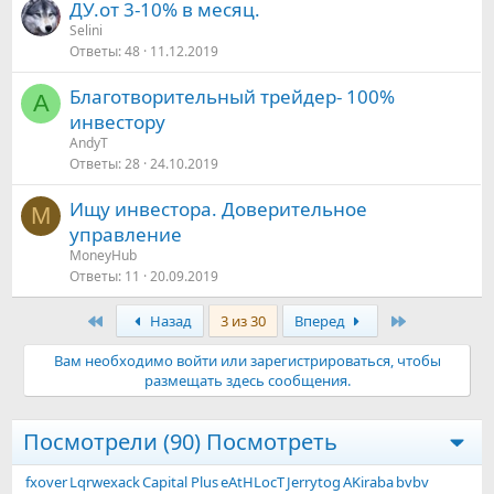
ДУ.от 3-10% в месяц.
Selini
Ответы
48
11.12.2019
Благотворительный трейдер- 100%
A
инвестору
AndyT
Ответы
28
24.10.2019
Ищу инвестора. Доверительное
M
управление
MoneyHub
Ответы
11
20.09.2019
Первый
Последняя
Назад
3 из 30
Вперед
Вам необходимо войти или зарегистрироваться, чтобы
размещать здесь сообщения.
Посмотрели (90)
Посмотреть
fxover
Lqrwexack
Capital Plus
eAtHLocT
Jerrytog
AKiraba
bvbv