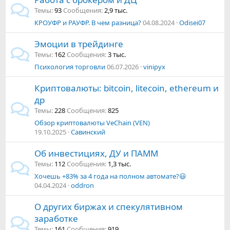
Темы
93
Сообщения
2,9 тыс.
КРОУФР и РАУФР. В чем разница?
04.08.2024
Odisei07
Эмоции в трейдинге
Темы
162
Сообщения
3 тыс.
Психология торговли
06.07.2026
vinipyx
Криптовалюты: bitcoin, litecoin, ethereum и
др
Темы
228
Сообщения
825
Обзор криптовалюты VeChain (VEN)
19.10.2025
Савинский
Об инвестициях, ДУ и ПАММ
Темы
112
Сообщения
1,3 тыс.
Хочешь +83% за 4 года на полном автомате?😃
04.04.2024
oddron
О других биржах и спекулятивном
заработке
Темы
161
Сообщения
919