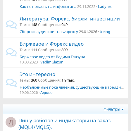
Как не попасть на инфоцыгана
29.11.2022
Ladyfire
Литература: Форекс, биржи, инвестиции
Темы
148
Сообщения
949
Сборник аудиокниг по Форексу
29.01.2026
treing
Биржевое и Форекс видео
Темы
111
Сообщения
809
Биржевое видео от Вадима Глазуна
10.03.2023
VadimGlazun
Это интересно
Темы
360
Сообщения
1,9 тыс.
Необъяснимые пока явления, существующие в трейдинге, но не получившие даже названия, чтобы они стали предметом анализа для выработки идей применения.
19.06.2026
Адюво
Фильтры
Пишу роботов и индикаторы на заказ
Д
(MQL4/MQL5).