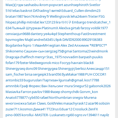
Max()()
тдм
sashasbu
ikrom
popvcert
azunhsephiroth
Svetlor
5161elias
baskrot
DATrading1
витяй
Eduard_Cullen
dimdim23
bratan1987
leon74
AndreyTr
Wellingtovsk
leha24sem
Trixter
FSG
hlopez
phillip
mitridat
lex123123
lira
아이구
Embargo
trendcatcher_1
634
Пьяный Штурман
PlatinumX
AlexIva
girtab
farzoy
voldik1977
cenxiaojun9688
dantery
ye4u4qd
Stephenthoup
FastInvestment
bpvmogilev
Majkl
andrei54345
L9pik
DAVID92000
89029106383
Bogdanlxe
fxpro 1
ИванМН
wgtian
Alex Zed
Алхимик
*RE$PECT*
Shikonemo
Сашкин-сын
sergzag75@gmai
Santoma23
windmonk
Dragcaja
chaffinch
mercyr
Stas_1975
novvadim
barpash
puukis
fofan179
fzeter
Medwegonok
mico
Focryp
havrain
black8
Shinergyseq
donc09
Shinergygea
Shinergyjrj
berlioz
Александр151
sam_fischer
birsa
sergeipk3
Ivan056
IlyaMakar1988
PUH
COCOR1
antonbiz33
buguruslan
Партизан
lguroah@gmail.
kos17788
amnnbki
Граф Форекс
Ван Хельсинг
mura
Snegur52
galsonok2026
Masiavka
Farron
pavlov1988
Фазер
shomychék
Gorvm_kon
Anatoli778877
cyb650
rafael
Northumbrian
snegsv
Murena
многоножка
Satan Claws.
GoldVeles
masachyrask12
azar96
sobizin
zuzer71
t.kosmos
Дима41
TT23rus
Eduar12
Crossluck
ZenFX
pino-0005
korollui
-MASTER-
Luskanets
rgi60
ogns
vv1394611
nayilz