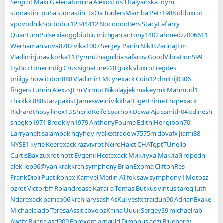
Sergrot
MakcG
elenafomina
Alexost
ds3
Italyanska_dym
suprastin_puSa
suprastin_txOa
TradersMamba
Petr1988
oli
luxrot
vpovodnikSor
bobu
12344412
NooooooBers
StacyLaf
arry
QuantumPulse
xiaoggbiubiu
michgan
antony1402
ahmedzz006611
Werhaman
vova8782
vika1007
Sergey Panin
NikiB
ZarinaJEm
Vladimirjurav
korka11
PymnUnagnibia
safarov
GoodVibrationS99
НуВот
tonerindig
Crus
signature228
gukk
vluxrot
regdes
priligy how it
don888
Vladimir1
Moуrexack
Coin12
dmitrij0306
fingers turnin
AlexzsJEm
Virmot
Nikolayjek
makeymk
Mahmud1
chirkkk
888starzpakist
Jamesweini
vikkhal
LigerFrime
Fnqrexack
Richardthosy
linex13
SheridReife
Sparhok
Dewa Aja
ssmith04
xdinesh
snegko1971
Brooklyn1979
AnthonyFoume
EdithlHer
gibon70
Larryanelt
salampak
hqyhqy
ryallextrade
w7575m
dovafx
Jiami88
NYSE1
купе
Keerexack
razvivrot
NeiroHaict
CHATgptTUnello
CurtisBax
zuxrot
hott
Evgenil
Hcetexack
Миклуха Маклай
rdpedn
alek-lep96@yan
krakkrch
symphony
BrianExoma
CliftonRes
FrankDioli
Puatikonex
Kamvel
Merlin AI fek
saw
symphony1
Motosz
ozrot
Victorbff
Rolandroase
Катана
Tomas Butkus
vintus
tareq lutfi
Ndarexack
panico06
krch
larysash
AsKui
yesfx
traidun90
AdrianExake
Michaelclado
TeresaAssit
cbve
ozKnina
Uuuii
SergeyS9
michaelrab
Awtfx
Висла
asd909
Forexdm
arnauld
Dimonus
aozi
Blueberry