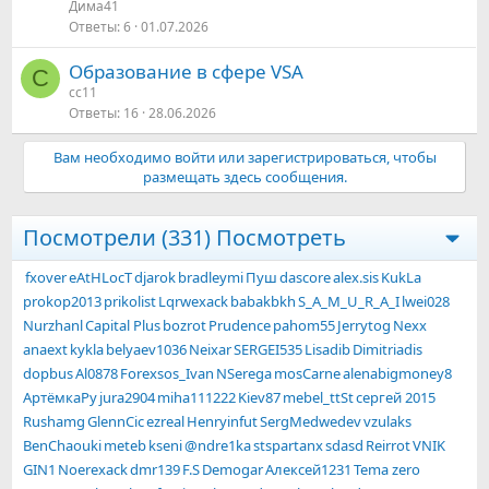
Дима41
Ответы
6
01.07.2026
Образование в сфере VSA
C
cc11
Ответы
16
28.06.2026
Вам необходимо войти или зарегистрироваться, чтобы
размещать здесь сообщения.
Посмотрели (331)
Посмотреть
fxover
eAtHLocT
djarok
bradleymi
Пуш
dascore
alex.sis
KukLa
prokop2013
prikolist
Lqrwexack
babakbkh
S_A_M_U_R_A_I
lwei028
Nurzhanl
Capital Plus
bozrot
Prudence
pahom55
Jerrytog
Nexx
anaext
kykla
belyaev1036
Neixar
SERGEI535
Lisadib
Dimitriadis
dopbus
Al0878
Forexsos_Ivan
NSerega
mosCarne
alenabigmoney8
АртёмкаРу
jura2904
miha111222
Kiev87
mebel_ttSt
сергей 2015
Rushamg
GlennCic
ezreal
Henryinfut
SergMedwedev
vzulaks
BenChaouki
meteb
kseni
@ndre1ka
stspartanx
sdasd
Reirrot
VNIK
GIN1
Noerexack
dmr139
F.S
Demogar
Алексей1231
Tema zero