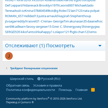
vitold71
kink
ozrot
Victorbff
Rolandroase
Harold Egbo
ostopus8
Def Leppard
Ndarexack
Brooklyn1979
Leonid007
Michaelclado
TeresaAssit
ozKnina
078404549kot@g
Rolex72
lain7123
nata polpat
ROMAN_657
Hellded13
juista
arnauld
kayjirah
Stephenthoup
jtvsagarreddy9
rasvet01
-Степан-
GeorgeTim
akunasan35
daianefnsc
ser696
adlearn
farzoy
sergeser15
Олег С.
Shinergyseq
Shinergygea
SERGEI535
kikof
antoshkahappy1
Lolapor121
fhgbi
chan123
emo
Отслеживают (1)
Посмотреть
J
Трейдинг бинарными опционами
Широкий стиль
Русский (RU)
Обратная связь
Условия и правила
Политика конфиденциальности
Помощь
Главная
R
S
S
®
Community platform by XenForo
© 2010-2026 XenForo Ltd.
Перевод от Jumuro ®