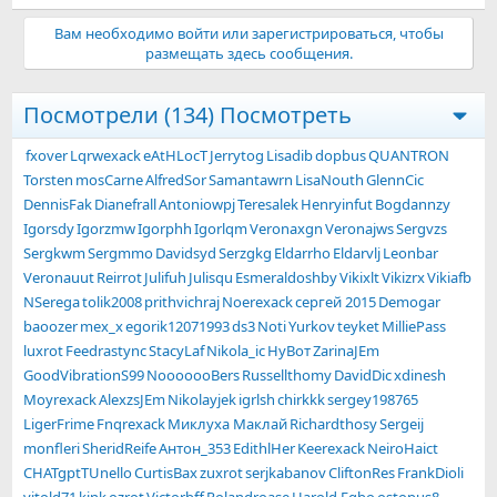
Вам необходимо войти или зарегистрироваться, чтобы
размещать здесь сообщения.
Посмотрели (134)
Посмотреть
fxover
Lqrwexack
eAtHLocT
Jerrytog
Lisadib
dopbus
QUANTRON
Torsten
mosCarne
AlfredSor
Samantawrn
LisaNouth
GlennCic
DennisFak
Dianefrall
Antoniowpj
Teresalek
Henryinfut
Bogdannzy
Igorsdy
Igorzmw
Igorphh
Igorlqm
Veronaxgn
Veronajws
Sergvzs
Sergkwm
Sergmmo
Davidsyd
Serzgkg
Eldarrho
Eldarvlj
Leonbar
Veronauut
Reirrot
Julifuh
Julisqu
Esmeraldoshby
Vikixlt
Vikizrx
Vikiafb
NSerega
tolik2008
prithvichraj
Noerexack
сергей 2015
Demogar
baoozer
mex_x
egorik12071993
ds3
Noti
Yurkov
teyket
MilliePass
luxrot
Feedrastync
StacyLaf
Nikola_ic
НуВот
ZarinaJEm
GoodVibrationS99
NooooooBers
Russellthomy
DavidDic
xdinesh
Moуrexack
AlexzsJEm
Nikolayjek
igrlsh
chirkkk
sergey198765
LigerFrime
Fnqrexack
Миклуха Маклай
Richardthosy
Sergeij
monfleri
SheridReife
Антон_353
EdithlHer
Keerexack
NeiroHaict
CHATgptTUnello
CurtisBax
zuxrot
serjkabanov
CliftonRes
FrankDioli