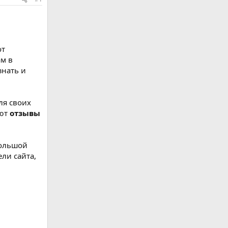
от
ам в
знать и
ля своих
ют
отзывы
большой
ли сайта,