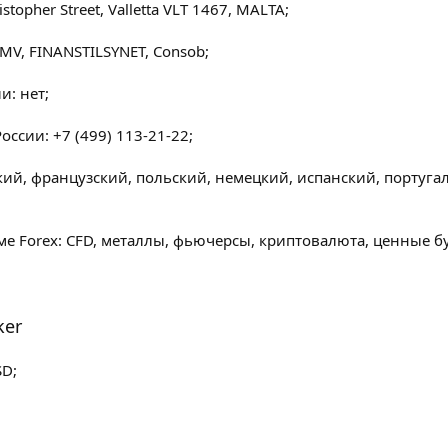
topher Street, Valletta VLT 1467, MALTA;
NMV, FINANSTILSYNET, Consob;
и: нет;
ссии: +7 (499) 113-21-22;
ский, французский, польский, немецкий, испанский, португа
е Forex: CFD, металлы, фьючерсы, криптовалюта, ценные б
ker
D;