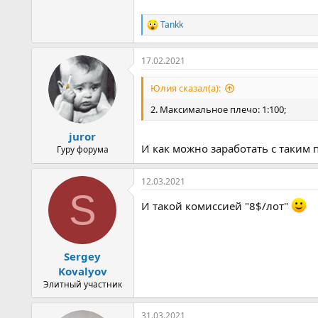
Tankk
Р
е
а
17.02.2021
к
ц
и
Юлия сказал(а):
и
:
2. Максимальное плечо: 1:100;
juror
И как можно заработать с таким 
Гуру форума
12.03.2021
S
И такой комиссией "8$/лот"
Sergey
Kovalyov
Элитный участник
31.03.2021