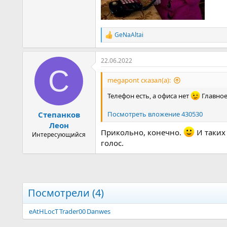
GeNaAltai
Р
е
а
22.06.2022
к
С
ц
и
megapont сказал(а):
и
:
Телефон есть, а офиса нет
Главное
Степанков
Посмотреть вложение 430530
Леон
Прикольно, конечно.
И таких
Интересующийся
голос.
Посмотрели (4)
eAtHLocT
Trader00
Danwes