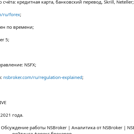
чёта: кредитная карта, банковский перевод, Skrill, Neteller;
/ru/forex
;
чен по времени;
r 5;
правление: NSFX;
ы:
nsbroker.com/ru/regulation-explained
;
IVE
2021 года.
 Обсуждение работы NSBroker | Аналитика от NSBroker | NS
рейтинге форекс брокеров