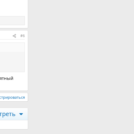
#6
иятный
стрироваться
треть