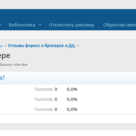
Библиотека
Отключить рекламу
Обратная связ
ры
Отзывы форекс о брокерах и ДЦ
ере
брокер nsbroker
а?
Голосов:
0
0,0%
Голосов:
0
0,0%
Голосов:
0
0,0%