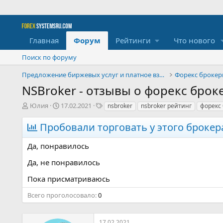
Главная
Форум
Рейтинги
Что нового
Поиск по форуму
Предложение биржевых услуг и платное взаимодействи
Форекс броке
NSBroker - отзывы о форекс брок
А
Д
Т
Юлия
17.02.2021
nsbroker
nsbroker рейтинг
форекс 
в
а
е
т
т
г
Пробовали торговать у этого брокер
о
а
и
р
н
Да, понравилось
т
а
е
ч
Да, не понравилось
м
а
ы
л
Пока присматриваюсь
а
Всего проголосовало
0
17.02.2021